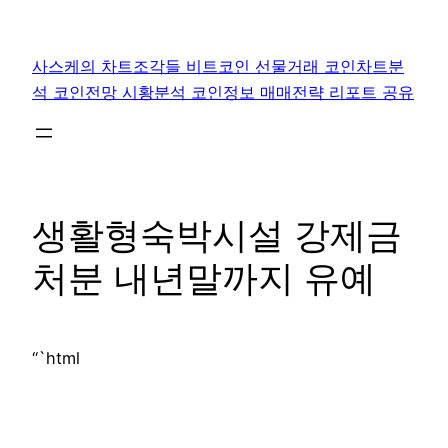
콘
텐
사스케의 차트조각들 비트코인 선물거래 코인차트분
츠
석 코인전망 시황분석 코인정보 매매전략 리포트 공유
로
바
로
가
기
생활형숙박시설 강제금
처분 내년말까지 유예
“`html