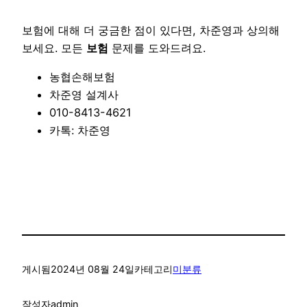
보험에 대해 더 궁금한 점이 있다면, 차준영과 상의해
보세요. 모든
보험
문제를 도와드려요.
농협손해보험
차준영 설계사
010-8413-4621
카톡: 차준영
게시됨
2024년 08월 24일
카테고리
미분류
작성자
admin