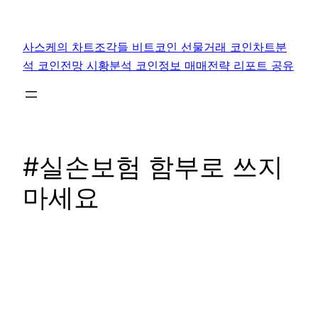
콘
텐
사스케의 차트조각들 비트코인 선물거래 코인차트분
츠
석 코인전망 시황분석 코인정보 매매전략 리포트 공유
로
바
로
가
기
#실손보험 함부로 쓰지
마세요