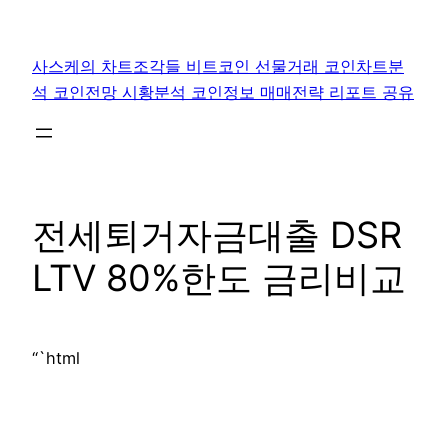
콘
텐
사스케의 차트조각들 비트코인 선물거래 코인차트분
츠
석 코인전망 시황분석 코인정보 매매전략 리포트 공유
로
바
로
가
기
전세퇴거자금대출 DSR
LTV 80%한도 금리비교
“`html