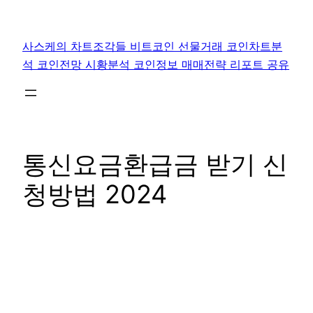
콘
텐
사스케의 차트조각들 비트코인 선물거래 코인차트분
츠
석 코인전망 시황분석 코인정보 매매전략 리포트 공유
로
바
로
가
기
통신요금환급금 받기 신
청방법 2024