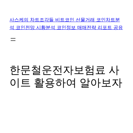
콘
텐
사스케의 차트조각들 비트코인 선물거래 코인차트분
츠
석 코인전망 시황분석 코인정보 매매전략 리포트 공유
로
바
로
가
기
한문철운전자보험료 사
이트 활용하여 알아보자