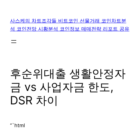
콘
텐
사스케의 차트조각들 비트코인 선물거래 코인차트분
츠
석 코인전망 시황분석 코인정보 매매전략 리포트 공유
로
바
로
가
기
후순위대출 생활안정자
금 vs 사업자금 한도,
DSR 차이
“`html