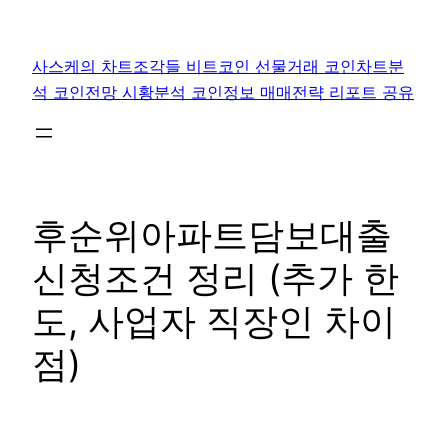
콘
텐
사스케의 차트조각들 비트코인 선물거래 코인차트분
츠
석 코인전망 시황분석 코인정보 매매전략 리포트 공유
로
바
로
가
기
후순위아파트담보대출
신청조건 정리 (추가 한
도, 사업자 직장인 차이
점)