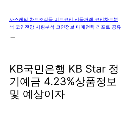
콘
텐
사스케의 차트조각들 비트코인 선물거래 코인차트분
츠
석 코인전망 시황분석 코인정보 매매전략 리포트 공유
로
바
로
가
기
KB국민은행 KB Star 정
기예금 4.23%상품정보
및 예상이자