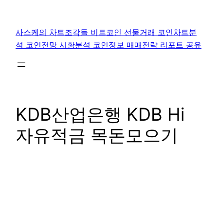
콘
텐
사스케의 차트조각들 비트코인 선물거래 코인차트분
츠
석 코인전망 시황분석 코인정보 매매전략 리포트 공유
로
바
로
가
기
KDB산업은행 KDB Hi
자유적금 목돈모으기