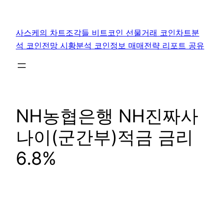
콘
텐
사스케의 차트조각들 비트코인 선물거래 코인차트분
츠
석 코인전망 시황분석 코인정보 매매전략 리포트 공유
로
바
로
가
기
NH농협은행 NH진짜사
나이(군간부)적금 금리
6.8%