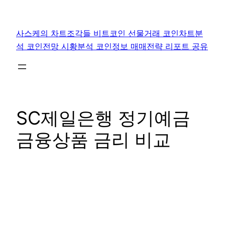
콘
텐
사스케의 차트조각들 비트코인 선물거래 코인차트분
츠
석 코인전망 시황분석 코인정보 매매전략 리포트 공유
로
바
로
가
기
SC제일은행 정기예금
금융상품 금리 비교